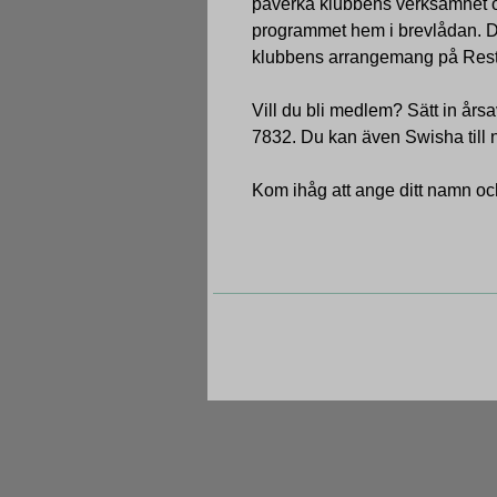
påverka klubbens verksamhet och
programmet hem i brevlådan. De
klubbens arrangemang på Re
Vill du bli medlem? Sätt in års
7832. Du kan även Swisha till
Kom ihåg att ange ditt namn oc