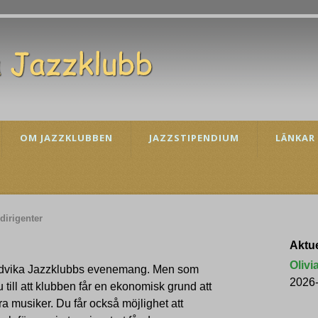
OM JAZZKLUBBEN
JAZZSTIPENDIUM
LÄNKAR
 dirigenter
Aktue
Olivi
Ludvika Jazzklubbs evenemang. Men som
2026
till att klubben får en ekonomisk grund att
ra musiker. Du får också möj­lighet att