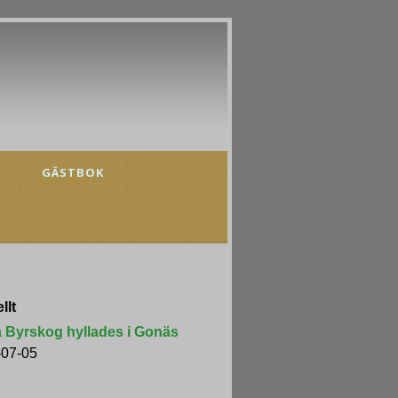
GÄSTBOK
llt
a Byrskog hyllades i Gonäs
-07-05