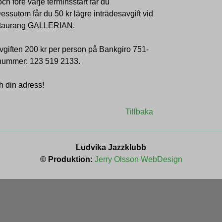
 före varje termins­start får du
ssutom får du 50 kr lägre inträdesavgift vid
staurang GALLERIAN.
avgiften 200 kr per person på Bankgiro 751-
 nummer: 123 519 2133.
h din adress!
Tillbaka
Ludvika Jazzklubb
© Produktion:
Jerry Olsson WebDesign