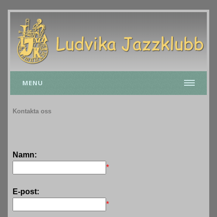
MENU
Kontakta oss
Namn:
*
E-post:
*