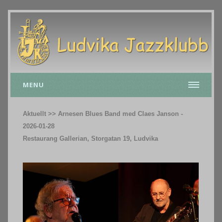
MENU
Aktuellt >> Arnesen Blues Band med Claes Janson -
2026-01-28
Restaurang Gallerian, Storgatan 19, Ludvika